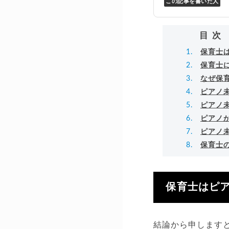
この記事を書いた人
Y
万
▸
目次
保育士
保育士
なぜ保
ピアノ
ピアノ
ピアノ
ピアノ
保育士
保育士はピ
結論から申します