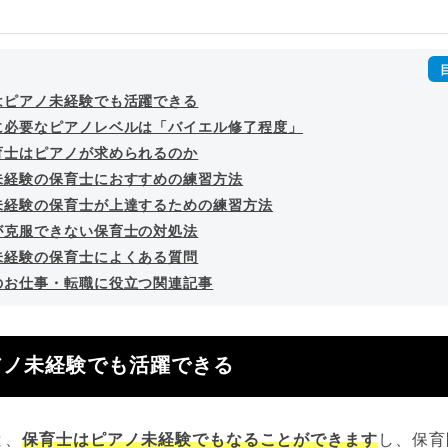
outubeチャンネル「
末永雄大 / すべらない転職エージェント
」の総
回以上。著書「
成功する転職面接
」「
キャリアロジック
」
詳細プロフィール
（
amazon
）
はピアノ未経験でも活躍できる
に必要なピアノレベルは「バイエル修了程度」
育士はピアノが求められるのか
未経験の保育士におすすめの練習方法
未経験の保育士が上達するための練習方法
が克服できない保育士の対処法
未経験の保育士によくある質問
のお仕事・転職に役立つ関連記事
アノ未経験でも活躍できる
と、
保育士はピアノ未経験でもなることができます
し、保育