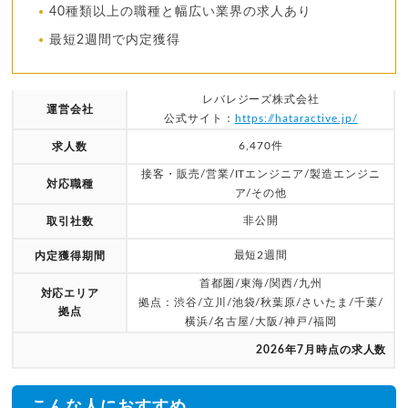
40種類以上の職種と幅広い業界の求人あり
最短2週間で内定獲得
レバレジーズ株式会社
運営会社
公式サイト：
https://hataractive.jp/
6,470件
求人数
接客・販売/営業/ITエンジニア/製造エンジニ
対応職種
ア/その他
非公開
取引社数
最短2週間
内定獲得期間
首都圏/東海/関西/九州
対応エリア
拠点：渋谷/立川/池袋/秋葉原/さいたま/千葉/
拠点
横浜/名古屋/大阪/神戸/福岡
2026年7月時点の求人数
こんな人におすすめ