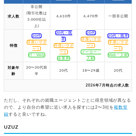
非公開
(取引社数は
6,610件
6,470件
一部非公開
求人数
3,000社以
上)
20代・既
20代
20代
20代・既卒
卒
手厚いサポ
手厚いサポ
手厚いサポ
特徴
手厚いサポ
ート
ート
ート
ート
メーカー・
IT・Web
Web・人材
全業界
人材
20〜30代前
対象年
20代
18〜29歳
20代
齢
半
2026年7月時点の求人数
ただし、それぞれの就職エージェントごとに得意領域が異なる
ので、より自分の希望に近い求人を探すには2〜3社を
複数登
録
すると良いですね。
UZUZ