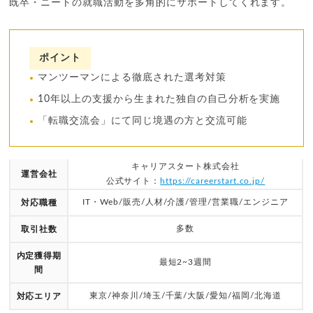
既卒・ニートの就職活動を多角的にサポートしてくれます。
ポイント
マンツーマンによる徹底された選考対策
10年以上の支援から生まれた独自の自己分析を実施
「転職交流会」にて同じ境遇の方と交流可能
キャリアスタート株式会社
運営会社
公式サイト：
https://careerstart.co.jp/
IT・Web/販売/人材/介護/管理/営業職/エンジニア
対応職種
多数
取引社数
内定獲得期
最短2~3週間
間
東京/神奈川/埼玉/千葉/大阪/愛知/福岡/北海道
対応エリア