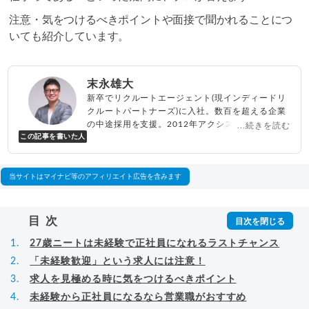
注意・気をつけるべきポイントや面接で聞かれることにつ
いても紹介しています。
末永雄大
新卒でリクルートエージェント(現インディードリ
クルートパートナーズ)に入社。数百を超える企業
の中途採用を支援。2012年アクシス(株)設立、代
...続きを読む
この記事を書いた人
表取締役兼転職エージェントとして人材紹介サー
ビスを展開しながら、年間数百人以上のキャリア
相談に乗る。Youtubeチャンネル「
末永雄大 / す
べらない転職エージェント
」の総再生回数は2,000
当サイトはマイナビ等のアフィリエイト広告を含みます
万回以上。著書「
成功する転職面接
」「
キャリア
ロジック
」
▸
詳細プロフィール
（
amazon
）
目次
27歳ニートは未経験で正社員になれるラストチャンス
「未経験歓迎」という求人には注意！
求人を見極める時に気をつけるべきポイント
未経験から正社員になるなら営業職がおすすめ