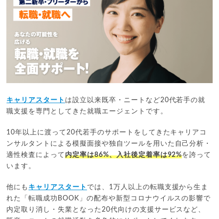
キャリアスタート
は設立以来既卒・ニートなど20代若手の就
職支援を専門としてきた就職エージェントです。
10年以上に渡って20代若手のサポートをしてきたキャリアコ
ンサルタントによる模擬面接や独自ツールを用いた自己分析・
適性検査によって
内定率は86%、入社後定着率は92%
を誇って
います。
他にも
キャリアスタート
では、1万人以上の転職支援から生ま
れた「転職成功BOOK」の配布や新型コロナウイルスの影響で
内定取り消し・失業となった20代向けの支援サービスなど、