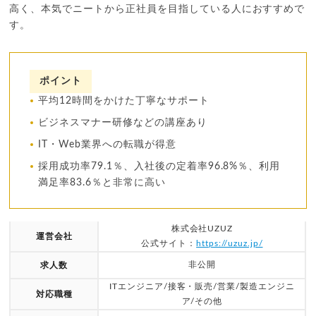
高く、本気でニートから正社員を目指している人におすすめで
す。
ポイント
平均12時間をかけた丁寧なサポート
ビジネスマナー研修などの講座あり
IT・Web業界への転職が得意
採用成功率79.1％、入社後の定着率96.8%％、利用
満足率83.6％と非常に高い
株式会社UZUZ
運営会社
公式サイト：
https://uzuz.jp/
非公開
求人数
ITエンジニア/接客・販売/営業/製造エンジニ
対応職種
ア/その他