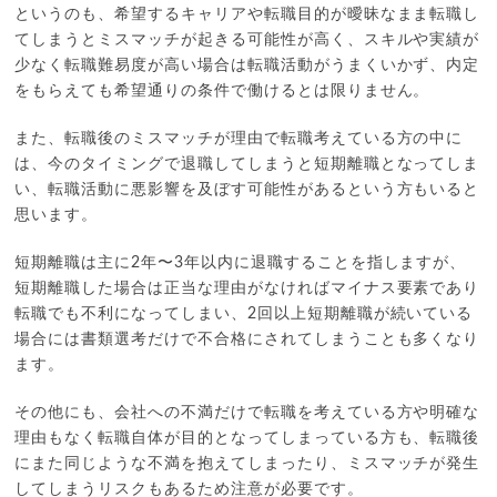
というのも、希望するキャリアや転職目的が曖昧なまま転職し
てしまうとミスマッチが起きる可能性が高く、スキルや実績が
少なく転職難易度が高い場合は転職活動がうまくいかず、内定
をもらえても希望通りの条件で働けるとは限りません。
また、転職後のミスマッチが理由で転職考えている方の中に
は、今のタイミングで退職してしまうと短期離職となってしま
い、転職活動に悪影響を及ぼす可能性があるという方もいると
思います。
短期離職は主に2年〜3年以内に退職することを指しますが、
短期離職した場合は正当な理由がなければマイナス要素であり
転職でも不利になってしまい、2回以上短期離職が続いている
場合には書類選考だけで不合格にされてしまうことも多くなり
ます。
その他にも、会社への不満だけで転職を考えている方や明確な
理由もなく転職自体が目的となってしまっている方も、転職後
にまた同じような不満を抱えてしまったり、ミスマッチが発生
してしまうリスクもあるため注意が必要です。