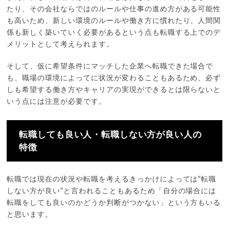
たり、その会社ならではのルールや仕事の進め方がある可能性
も高いため、新しい環境のルールや働き方に慣れたり、人間関
係も新しく築いていく必要があるという点も転職する上でのデ
メリットとして考えられます。
そして、仮に希望条件にマッチした企業へ転職できた場合で
も、職場の環境によってに状況が変わることもあるため、必ず
しも希望する働き方やキャリアの実現ができるとは限らないと
いう点には注意が必要です。
転職しても良い人・転職しない方が良い人の
特徴
転職では現在の状況や転職を考えるきっかけによっては"転職
しない方が良い"と言われることもあるため「自分の場合には
転職をしても良いのかどうか判断がつかない」という方もいる
と思います。