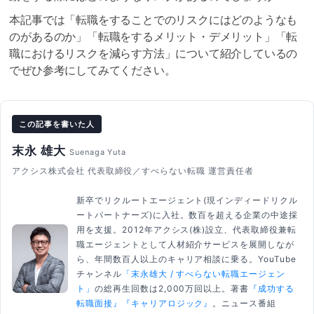
本記事では「転職をすることでのリスクにはどのようなも
のがあるのか」「転職をするメリット・デメリット」「転
職におけるリスクを減らす方法」について紹介しているの
でぜひ参考にしてみてください。
この記事を書いた人
末永 雄大
Suenaga Yuta
アクシス株式会社 代表取締役／すべらない転職 運営責任者
新卒でリクルートエージェント(現インディードリクル
ートパートナーズ)に入社。数百を超える企業の中途採
用を支援。2012年アクシス(株)設立、代表取締役兼転
職エージェントとして人材紹介サービスを展開しなが
ら、年間数百人以上のキャリア相談に乗る。YouTube
チャンネル
「末永雄大 / すべらない転職エージェン
ト」
の総再生回数は2,000万回以上。著書
『成功する
転職面接』
『キャリアロジック』
。ニュース番組