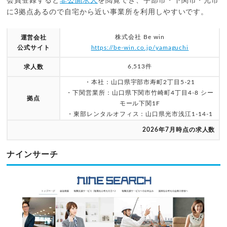
会員登録すると
非公開求人
を閲覧でき、宇部市・下関市・光市
に3拠点あるので自宅から近い事業所を利用しやすいです。
株式会社 Be win
運営会社
公式サイト
https://be-win.co.jp/yamaguchi
6,513件
求人数
・本社：山口県宇部市寿町2丁目5-21
・下関営業所：山口県下関市竹崎町4丁目4-8 シー
拠点
モール下関1F
・東部レンタルオフィス：山口県光市浅江1-14-1
2026年7月時点の求人数
ナインサーチ