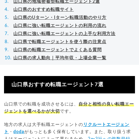
山口県の地域密着型転職エージェント2選
山口県のおすすめ転職サイト
山口県のUターン・Iターン転職活動のやり方
山口県に強い転職エージェントの利用の流れ
山口県に強い転職エージェントの上手な利用方法
山口県で転職エージェントを使う際の注意点
山口県の転職エージェントでよくある質問
山口県の求人動向｜平均年収・上場企業一覧
山口県おすすめ転職エージェント7選
山口県での転職を成功させるには、
自分と相性の良い転職エー
ジェントを選べるかが大切
です。
地方の求人は大手転職エージェントの
リクルートエージェン
ト
・
doda
がもっとも多く保有しています。また、取り扱う求
人はエージェントによって異なるため、
2〜3社への複数登録