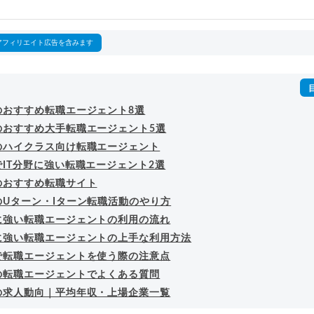
回以上。著書「
成功する転職面接
」「
キャリアロジック
」
詳細プロフィール
（
amazon
）
アフィリエイト広告を含みます
のおすすめ転職エージェント8選
のおすすめ大手転職エージェント5選
のハイクラス向け転職エージェント
IT分野に強い転職エージェント2選
のおすすめ転職サイト
のUターン・Iターン転職活動のやり方
に強い転職エージェントの利用の流れ
に強い転職エージェントの上手な利用方法
で転職エージェントを使う際の注意点
の転職エージェントでよくある質問
の求人動向｜平均年収・上場企業一覧