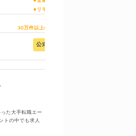
●全業界・職種
●リモート求人
◎
30万件以上(非公開求人含む)
公式サイト
。
いった大手転職エー
ェントの中でも求人