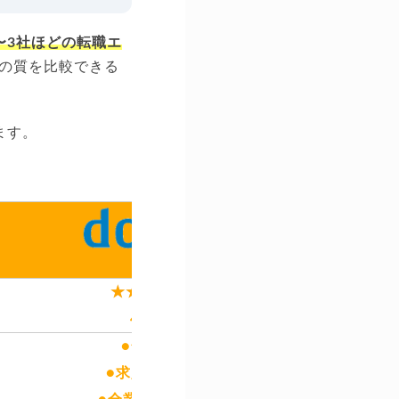
〜3社ほどの転職エ
の質を比較できる
ます。
doda
4.3点
●全世代
●求人が豊富