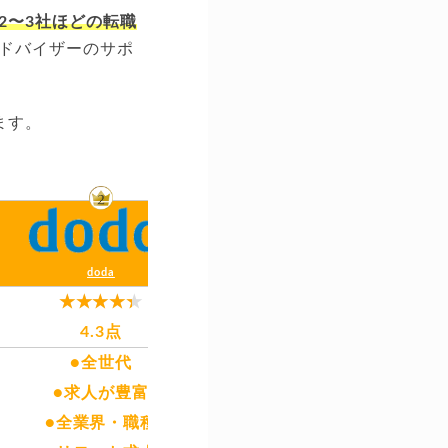
2〜3社ほどの転職
ドバイザーのサポ
ます。
マイナビ転職エー
doda
4.3点
4.5点
●全世代
●20代〜3
●求人が豊富
●求人が豊
●全業界・職種
●全業界・