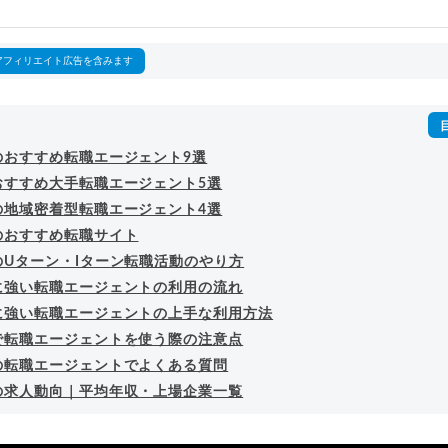
回以上。著書「
成功する転職面接
」「
キャリアロジック
」
詳細プロフィール
（
amazon
）
アフィリエイト広告を含みます
のおすすめ転職エージェント9選
おすすめ大手転職エージェント5選
の地域密着型転職エージェント4選
のおすすめ転職サイト
のUターン・Iターン転職活動のやり方
に強い転職エージェントの利用の流れ
に強い転職エージェントの上手な利用方法
で転職エージェントを使う際の注意点
の転職エージェントでよくある質問
の求人動向｜平均年収・上場企業一覧