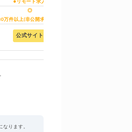
●リモート求人
●リモート
◎
○
30万件以上(非公開求人含む)
求人多
公式サイト
公式サイ
。
になります。