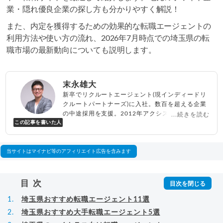
業・隠れ優良企業の探し方も分かりやすく解説！
また、内定を獲得するための効果的な転職エージェントの
利用方法や使い方の流れ、2026年7月時点での埼玉県の転
職市場の最新動向についても説明します。
末永雄大
新卒でリクルートエージェント(現インディードリ
クルートパートナーズ)に入社。数百を超える企業
の中途採用を支援。2012年アクシス(株)設立、代
...続きを読む
この記事を書いた人
表取締役兼転職エージェントとして人材紹介サー
ビスを展開しながら、年間数百人以上のキャリア
相談に乗る。Youtubeチャンネル「
末永雄大 / す
べらない転職エージェント
」の総再生回数は2,000
当サイトはマイナビ等のアフィリエイト広告を含みます
万回以上。著書「
成功する転職面接
」「
キャリア
ロジック
」
▸
詳細プロフィール
（
amazon
）
目次
埼玉県おすすめ転職エージェント11選
埼玉県おすすめ大手転職エージェント5選