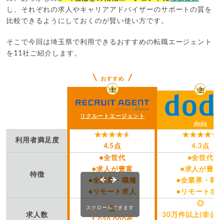
し、それぞれの求人やキャリアアドバイザーのサポートの質を
比較できるようにしておくのが賢い使い方です。
そこで今回は埼玉県で利用できるおすすめの転職エージェント
を11社ご紹介します。
おすすめ
リクルートエージェント
doda
利用者満足度
4.5点
4.3点
●全世代
●全世代
●求人が豊富
●求人が豊
特徴
●全業界・職種
●全業界・職
●リモート求人
●リモート求
◎
スクロールできます
◎
求人数
30万件以上(非公