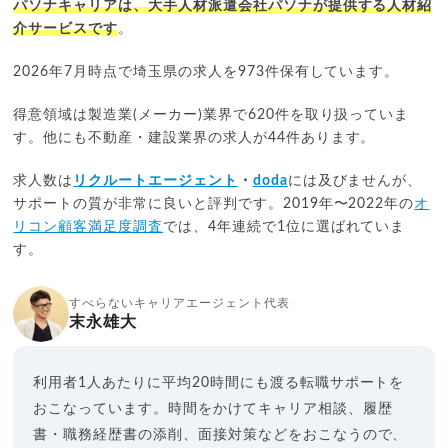
パソナキャリアは、大手人材派遣会社パソナが提供する人材紹
介サービスです
。
2026年7月時点で埼玉県の求人を973件保有しています。
得意領域は製造業(メーカー)業界で620件を取り扱っていま
す。他にも不動産・建設業界の求人が44件あります。
求人数は
リクルートエージェント
・
doda
には及びませんが、
サポートの質が非常に良いと評判です。2019年〜2022年の
オ
リコン顧客満足度調査
では、4年連続で1位に選ばれていま
す。
すべらないキャリアエージェント代表
末永雄大
利用者1人あたりに平均20時間にも渡る転職サポートを
おこなっています。時間をかけてキャリア相談、履歴
書・職務経歴書の添削、面接対策などをおこなうので、