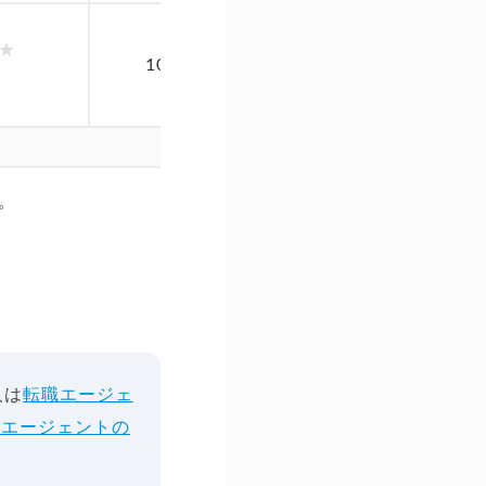
全世代・ハイ
100,000件以上
スカウト
リモート求
。
人は
転職エージェ
職エージェントの