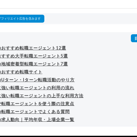
回以上。著書「
成功する転職面接
」「
キャリアロジック
」
詳細プロフィール
（
amazon
）
アフィリエイト広告を含みます
のおすすめ転職エージェント12選
おすすめ大手転職エージェント5選
の地域密着型転職エージェント7選
のおすすめ転職サイト
のUターン・Iターン転職活動のやり方
に強い転職エージェントの利用の流れ
に強い転職エージェントの上手な利用方法
で転職エージェントを使う際の注意点
の転職エージェントでよくある質問
の求人動向｜平均年収・上場企業一覧