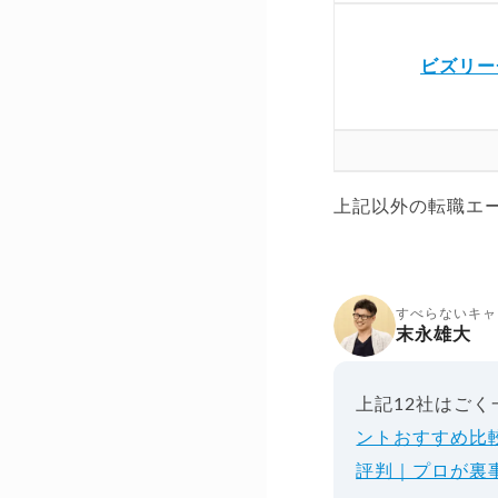
ビズリー
上記以外の転職エ
すべらないキャ
末永雄大
上記12社はご
ントおすすめ比
評判｜プロが裏