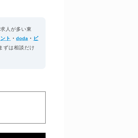
、求人が多い東
ェント
・
doda
・
ビ
まずは相談だけ