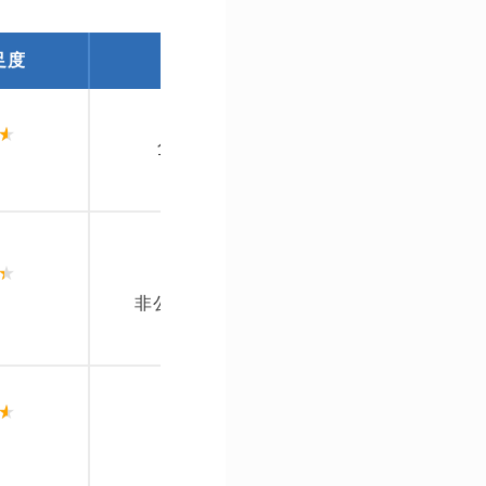
足度
求人数
特徴
全世代・全
1,020,000件
求人数No.
リモート求
全世代・全
30万件以上
サイト＋エージ
非公開求人を含む
一体型
リモート求
20代〜30
求人多数
満足度2年連続N
リモート求