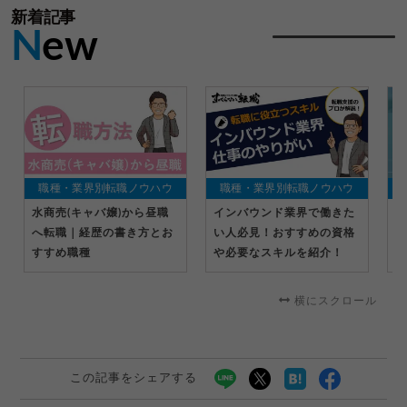
新着記事
N
ew
職種・業界別転職ノウハウ
職種・業界別転職ノウハウ
水商売(キャバ嬢)から昼職
インバウンド業界で働きた
ス
へ転職｜経歴の書き方とお
い人必見！おすすめの資格
い
すすめ職種
や必要なスキルを紹介！
体
横にスクロール
この記事をシェアする