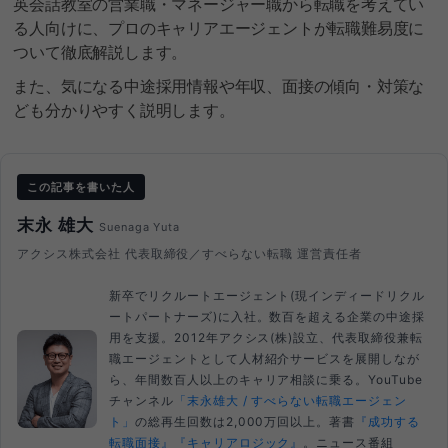
英会話教室の営業職・マネージャー職から転職を考えてい
る人向けに、プロのキャリアエージェントが転職難易度に
ついて徹底解説します。
また、気になる中途採用情報や年収、面接の傾向・対策な
ども分かりやすく説明します。
この記事を書いた人
末永 雄大
Suenaga Yuta
アクシス株式会社 代表取締役／すべらない転職 運営責任者
新卒でリクルートエージェント(現インディードリクル
ートパートナーズ)に入社。数百を超える企業の中途採
用を支援。2012年アクシス(株)設立、代表取締役兼転
職エージェントとして人材紹介サービスを展開しなが
ら、年間数百人以上のキャリア相談に乗る。YouTube
チャンネル
「末永雄大 / すべらない転職エージェン
ト」
の総再生回数は2,000万回以上。著書
『成功する
転職面接』
『キャリアロジック』
。ニュース番組