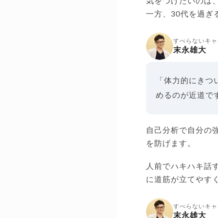
気をつけたいのは
一方、30代を過
すべらないキャ
末永雄大
「体力的にきつ
めるのが近道で
自己分析で自分の
を防げます。
人前でハキハキ話
に道筋が立てやす
すべらないキャ
末永雄大