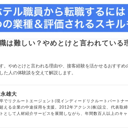
職は難しい？やめとけと言われている
す。やめとけと言われる理由や、接客経験を活かせるおすすめの
した人の体験談を交えて解説します。
末永雄大
卒でリクルートエージェント(現インディードリクルートパートナー
超える企業の中途採用を支援。2012年アクシス(株)設立、代表取
トとして人材紹介サービスを展開しながら、年間数百人以上のキャ
outubeチャンネル「
末永雄大 / すべらない転職エージェント
」の総
回以上。著書「
成功する転職面接
」「
キャリアロジック
」