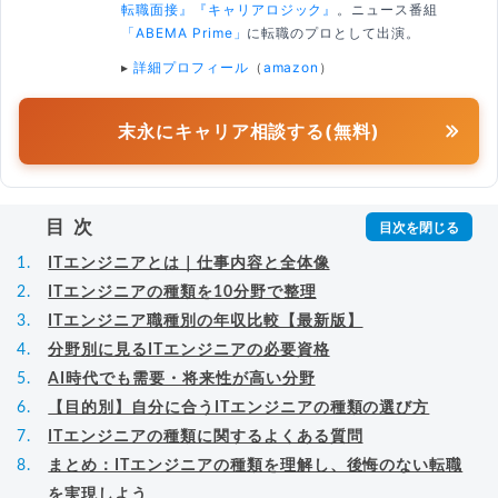
転職面接』
『キャリアロジック』
。ニュース番組
「ABEMA Prime」
に転職のプロとして出演。
▸
詳細プロフィール
（
amazon
）
末永にキャリア相談する(無料)
目次
ITエンジニアとは｜仕事内容と全体像
ITエンジニアの種類を10分野で整理
ITエンジニア職種別の年収比較【最新版】
分野別に見るITエンジニアの必要資格
AI時代でも需要・将来性が高い分野
【目的別】自分に合うITエンジニアの種類の選び方
ITエンジニアの種類に関するよくある質問
まとめ：ITエンジニアの種類を理解し、後悔のない転職
を実現しよう