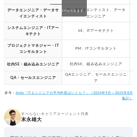
データサイエンティスト、データ
約
データエンジニア・データサ
スクロールできます
イエンティスト
エンジニア
システムエンジニア・ITアー
SE、ITアーキテクト
キテクト
約
プロジェクトマネジャー・IT
PM、ITコンサルタント
コンサルタント
約
社内SE、組み込みエンジニア
社内SE・組み込みエンジニア
QAエンジニア、セールスエンジニ
約
QA・セールスエンジニア
ア
参考：
doda「ITエンジニアの平均年収はいくら？」（2024年9月～2025年8月
集計）
すべらないキャリアエージェント代表
末永雄大