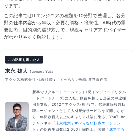
ります。
この記事ではITエンジニアの種類を10分野で整理し、各分
野の仕事内容から年収・必要な資格・将来性、AI時代の需
要動向、目的別の選び方まで、現役キャリアアドバイザー
がわかりやすく解説します。
この記事を書いた人
末永 雄大
Suenaga Yuta
アクシス株式会社 代表取締役／すべらない転職 運営責任者
新卒でリクルートエージェント(現インディードリクル
ートパートナーズ)に入社。数百を超える企業の中途採
用を支援。2012年アクシス(株)設立、代表取締役兼転
職エージェントとして人材紹介サービスを展開しなが
ら、年間数百人以上のキャリア相談に乗る。YouTube
チャンネル
「末永雄大 / すべらない転職エージェン
ト」
の総再生回数は2,000万回以上。著書
『成功する