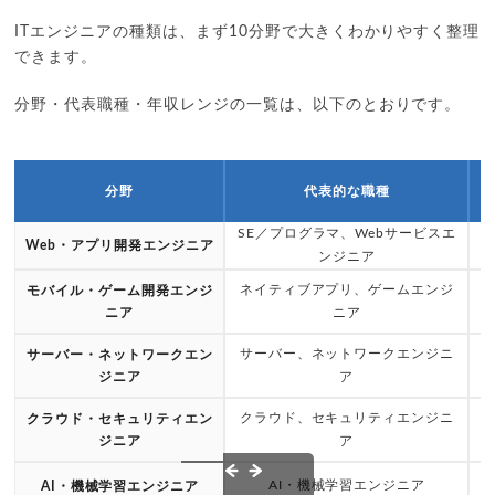
ITエンジニアの種類は、まず10分野で大きくわかりやすく整理
できます。
分野・代表職種・年収レンジの一覧は、以下のとおりです。
分野
代表的な職種
SE／プログラマ、Webサービスエ
約
Web・アプリ開発エンジニア
ンジニア
ネイティブアプリ、ゲームエンジ
約
モバイル・ゲーム開発エンジ
ニア
ニア
サーバー、ネットワークエンジニ
約
サーバー・ネットワークエン
ジニア
ア
クラウド、セキュリティエンジニ
クラウド・セキュリティエン
ジニア
ア
約
AI・機械学習エンジニア
AI・機械学習エンジニア